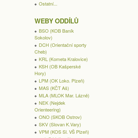
Ostatní...
WEBY ODDÍLŮ
BSO (KOB Baník
Sokolov)
DCH (Orientační sporty
Cheb)
KRL (Kometa Kralovice)
KSH (OB Kašperské
Hory)
LPM (OK Loko. Plzeň)
MAS (KČT Aš)
MLA (MLOK Mar. Lázně)
NEK (Nejdek
Orienteering)
ONO (SKOB Ostrov)
SKV (Slovan K.Vary)
VPM (KOS Sl. VŠ Plzeň)