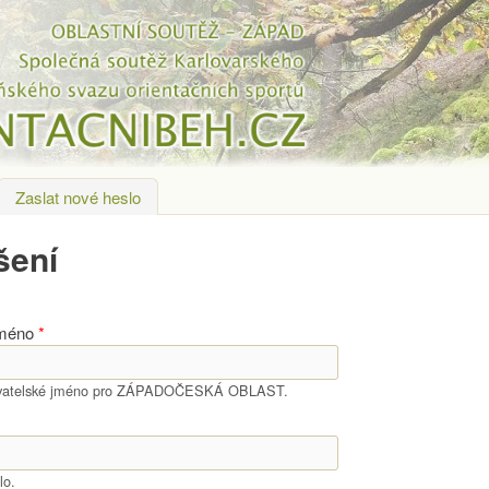
Přejít k hlavnímu obsahu
tivní záložka)
Zaslat nové heslo
šení
jméno
*
živatelské jméno pro ZÁPADOČESKÁ OBLAST.
lo.