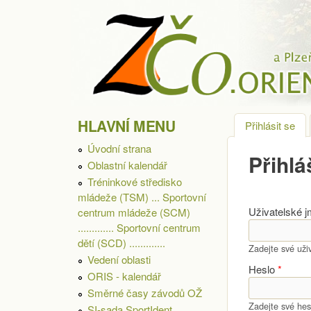
ZÁPADOČESKÁ
HLAVNÍ MENU
Přihlásit se
(ak
OBLAST
Úvodní strana
Přihlá
Oblastní kalendář
Tréninkové středisko
mládeže (TSM) ... Sportovní
Uživatelské 
centrum mládeže (SCM)
............. Sportovní centrum
dětí (SCD) .............
Zadejte své u
Vedení oblasti
Heslo
*
ORIS - kalendář
Směrné časy závodů OŽ
Zadejte své hes
SI-sada SportIdent