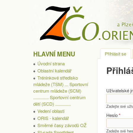
ZÁPADOČESKÁ
HLAVNÍ MENU
Přihlásit se
(ak
OBLAST
Úvodní strana
Přihlá
Oblastní kalendář
Tréninkové středisko
mládeže (TSM) ... Sportovní
Uživatelské 
centrum mládeže (SCM)
............. Sportovní centrum
dětí (SCD) .............
Zadejte své u
Vedení oblasti
Heslo
*
ORIS - kalendář
Směrné časy závodů OŽ
Zadejte své hes
SI-sada SportIdent