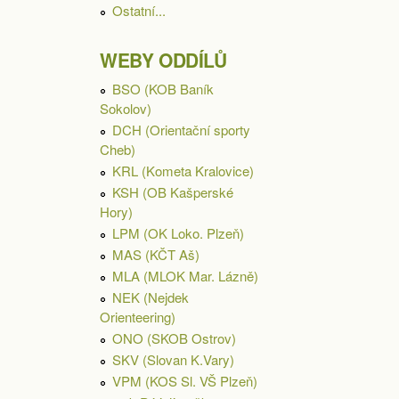
Ostatní...
WEBY ODDÍLŮ
BSO (KOB Baník
Sokolov)
DCH (Orientační sporty
Cheb)
KRL (Kometa Kralovice)
KSH (OB Kašperské
Hory)
LPM (OK Loko. Plzeň)
MAS (KČT Aš)
MLA (MLOK Mar. Lázně)
NEK (Nejdek
Orienteering)
ONO (SKOB Ostrov)
SKV (Slovan K.Vary)
VPM (KOS Sl. VŠ Plzeň)