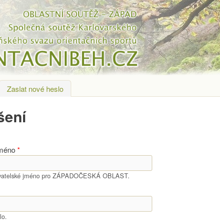
Přejít k hlavnímu obsahu
tivní záložka)
Zaslat nové heslo
šení
jméno
*
živatelské jméno pro ZÁPADOČESKÁ OBLAST.
lo.