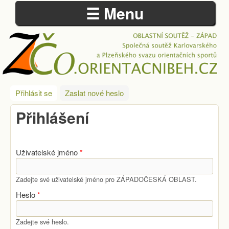
☰ Menu
Přejít k hlavnímu obsahu
ZÁPADOČESKÁ
Přihlásit se
(aktivní záložka)
Zaslat nové heslo
OBLAST
Přihlášení
Uživatelské jméno
*
Zadejte své uživatelské jméno pro ZÁPADOČESKÁ OBLAST.
Heslo
*
Zadejte své heslo.