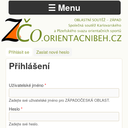
☰ Menu
Přejít k hlavnímu obsahu
ZÁPADOČESKÁ
Přihlásit se
(aktivní záložka)
Zaslat nové heslo
OBLAST
Přihlášení
Uživatelské jméno
*
Zadejte své uživatelské jméno pro ZÁPADOČESKÁ OBLAST.
Heslo
*
Zadejte své heslo.