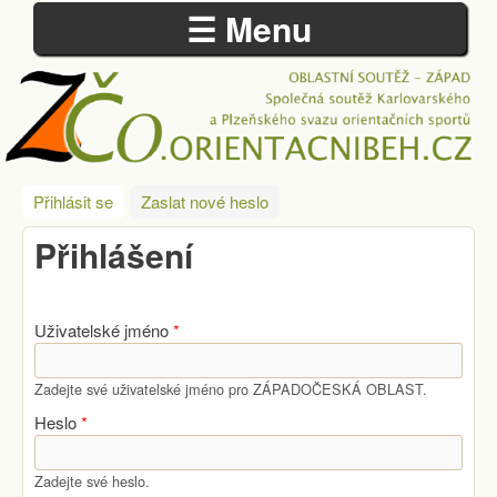
☰ Menu
Přejít k hlavnímu obsahu
ZÁPADOČESKÁ
Přihlásit se
(aktivní záložka)
Zaslat nové heslo
OBLAST
Přihlášení
Uživatelské jméno
*
Zadejte své uživatelské jméno pro ZÁPADOČESKÁ OBLAST.
Heslo
*
Zadejte své heslo.