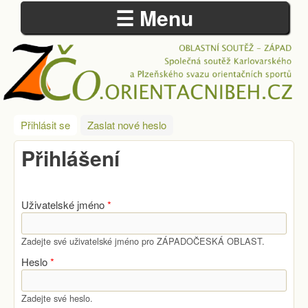
☰ Menu
Přejít k hlavnímu obsahu
ZÁPADOČESKÁ
Přihlásit se
(aktivní záložka)
Zaslat nové heslo
OBLAST
Přihlášení
Uživatelské jméno
*
Zadejte své uživatelské jméno pro ZÁPADOČESKÁ OBLAST.
Heslo
*
Zadejte své heslo.