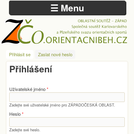
☰ Menu
Přejít k hlavnímu obsahu
ZÁPADOČESKÁ
Přihlásit se
(aktivní záložka)
Zaslat nové heslo
OBLAST
Přihlášení
Uživatelské jméno
*
Zadejte své uživatelské jméno pro ZÁPADOČESKÁ OBLAST.
Heslo
*
Zadejte své heslo.