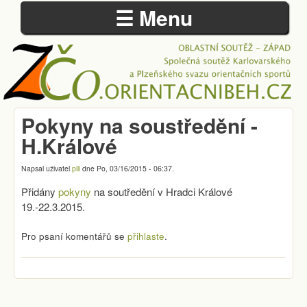
☰ Menu
Přejít k hlavnímu obsahu
Pokyny na soustředění -
ZÁPADOČESKÁ
H.Králové
OBLAST
Napsal uživatel
pili
dne
Po, 03/16/2015 - 06:37
.
Přidány
pokyny
na soutředění v Hradci Králové
19.-22.3.2015.
Pro psaní komentářů se
přihlaste
.