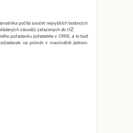
ávodníka počítá součet nejvyšších bodových
pořádaných závodů) zařazených do OŽ.
aného požadavku pořadatele v ORIS, a to buď
ze požadavek na průměr v maximálně jednom