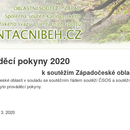
Přejít k hlavnímu obsahu
děcí pokyny 2020
k soutěžím Západočeské obla
ské oblasti v souladu se soutěžním řádem soutěží ČSOS a soutěž
tyto prováděcí pokyny.
 3. 2020