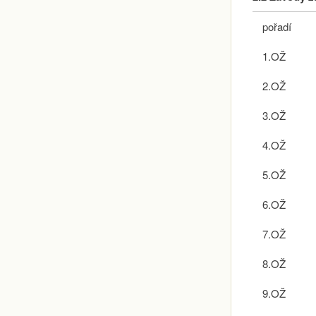
pořadí
1.OŽ
2.OŽ
3.OŽ
4.OŽ
5.OŽ
6.OŽ
7.OŽ
8.OŽ
9.OŽ