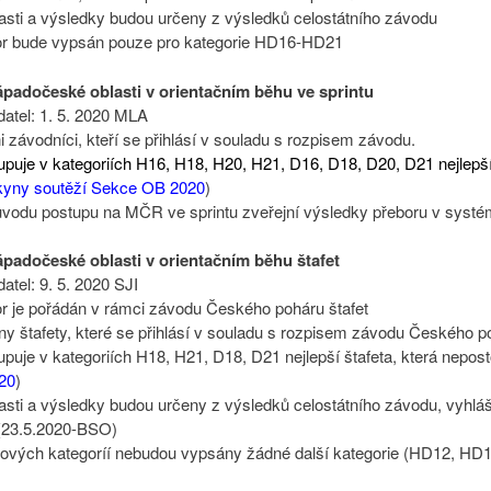
lasti a výsledky budou určeny z výsledků celostátního závodu
bor bude vypsán pouze pro kategorie HD16-HD21
ápadočeské oblasti v orientačním běhu ve sprintu
datel: 1. 5. 2020 MLA
ni závodníci, kteří se přihlásí v souladu s rozpisem závodu.
uje v kategoriích H16, H18, H20, H21, D16, D18, D20, D21 nejlepší 
kyny soutěží Sekce OB 2020
)
důvodu postupu na MČR ve sprintu zveřejní výsledky přeboru v syst
ápadočeské oblasti v orientačním běhu štafet
atel: 9. 5. 2020 SJI
or je pořádán v rámci závodu Českého poháru štafet
hny štafety, které se přihlásí v souladu s rozpisem závodu Českého po
uje v kategoriích H18, H21, D18, D21 nejlepší štafeta, která neposto
20
)
lasti a výsledky budou určeny z výsledků celostátního závodu, vyhlá
i (23.5.2020-BSO)
ových kategoríí nebudou vypsány žádné další kategorie (HD12, H