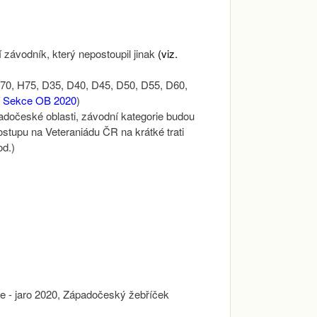
závodník, který nepostoupil jinak
(viz.
H70, H75, D35, D40, D45, D50, D55, D60,
í Sekce OB 2020
)
adočeské oblasti, závodní kategorie budou
stupu na Veteraniádu ČR na krátké trati
od.)
 - jaro 2020, Západočeský žebříček