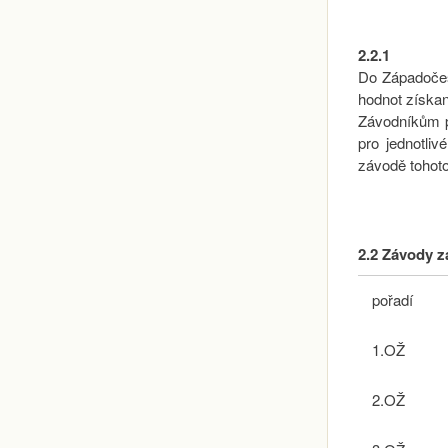
2.2.1
Do Západočes
hodnot získa
Závodníkům p
pro jednotli
závodě tohoto
2.2 Závody 
pořadí
1.OŽ
2.OŽ