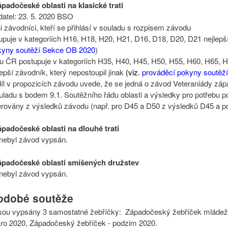
ápadočeské oblasti na klasické trati
datel: 23. 5. 2020 BSO
ni závodníci, kteří se přihlásí v souladu s rozpisem závodu
uje v kategoriích H16, H18, H20, H21, D16, D18, D20, D21 nejlepší 
kyny soutěží Sekce OB 2020
)
du ČR postupuje v kategoriích H35, H40, H45, H50, H55, H60, H65, 
epší závodník, který nepostoupil jinak
(viz.
prováděcí pokyny soutěž
díl v propozicích závodu uvede, že se jedná o závod Veteraniády záp
ladu s bodem 9.1. Soutěžního řádu oblasti a výsledky pro potřebu po
rovány z výsledků závodu (např. pro D45 a D50 z výsledků D45 a p
ápadočeské oblasti na dlouhé trati
 nebyl závod vypsán.
ápadočeské oblasti smíšených družstev
 nebyl závod vypsán.
odobé soutěže
jsou vypsány 3 samostatné žebříčky: Západočeský žebříček mládeže
aro 2020, Západočeský žebříček - podzim 2020.