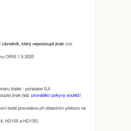
závodník, který nepostoupil jinak
(viz.
ému ORIS 1.5.2020
háru štafet - pořadatel SJI
upila jinak
(viz.
prováděcí pokyny soutěží
šení bude provedeno při oblastním přeboru na
D14, HD105 a HD135)