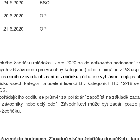
24.5.2020
BSO
20.6.2020
OPI
21.6.2020
OPI
kého žebříčku mládeže - Jaro 2020 se do celkového hodnocení zá
ných v 6 závodech pro všechny kategorie (nebo minimálně z 2/3 us
osledního závodu oblastního žebříčku proběhne vyhlášení nejlepších
čku všech kategorií a udělení licencí B v kategoriích HD 12-18 se
OS.
ořádajícího oddílu se průměr za pořádání započítá na základě zad
vé závodníky nebo celý oddíl. Závodníkovi může být zadán pou
 žebříčku.
ařazené do hodnocení Západočeského žebříčku dospělých - jaro