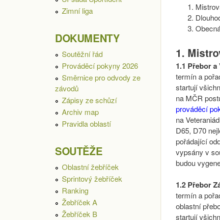
Mistro
Zimní liga
Dlouho
Obecná
DOKUMENTY
1. Mistr
Soutěžní řád
1.1 Přebor a
Prováděcí pokyny 2026
termín a pořa
Směrnice pro odvody ze
startují všich
závodů
na MČR postup
Zápisy ze schůzí
prováděcí po
Archiv map
na Veteraniá
Pravidla oblastí
D65, D70 nejl
pořádající od
SOUTĚŽE
vypsány v sou
budou vygene
Oblastní žebříček
Sprintový žebříček
1.2 Přebor Z
Ranking
termín a pořa
Žebříček A
oblastní pře
Žebříček B
startují všich