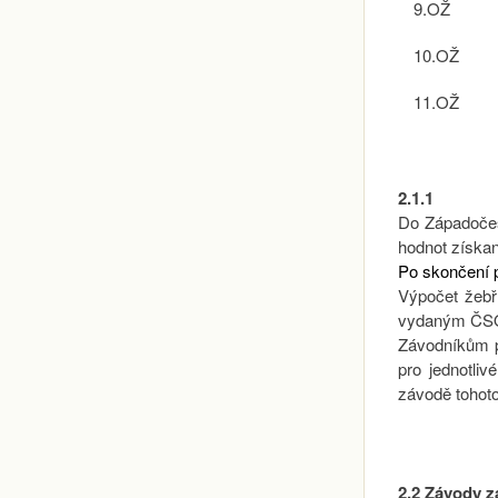
9.OŽ
10.OŽ
11.OŽ
2.1.1
Do Západočes
hodnot získa
Po skončení p
Výpočet žebří
vydaným ČS
Závodníkům p
pro jednotli
závodě tohoto
2.2 Závody z