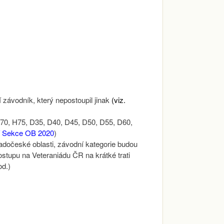
závodník, který nepostoupil jinak
(viz.
H70, H75, D35, D40, D45, D50, D55, D60,
í Sekce OB 2020
)
adočeské oblasti, závodní kategorie budou
stupu na Veteraniádu ČR na krátké trati
od.)