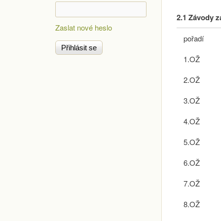
2.1 Závody z
Zaslat nové heslo
pořadí
1.OŽ
2.OŽ
3.OŽ
4.OŽ
5.OŽ
6.OŽ
7.OŽ
8.OŽ