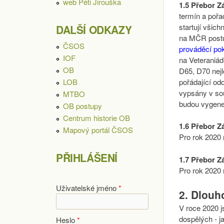
web Péti Jirouška
1.5 Přebor Z
termín a pořa
startují všich
DALŠÍ ODKAZY
na MČR postup
ČSOS
prováděcí po
IOF
na Veteraniá
OB
D65, D70 nejl
pořádající od
LOB
vypsány v sou
MTBO
budou vygene
OB postupy
Centrum historie OB
1.6 Přebor Z
Mapový portál ČSOS
Pro rok 2020
PŘIHLÁŠENÍ
1.7 Přebor Z
Pro rok 2020
Uživatelské jméno
*
2. Dlouh
V roce 2020 
dospělých - j
Heslo
*