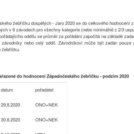
kého žebříčku dospělých - Jaro 2020 se do celkového hodnocení z
ných v 6 závodech pro všechny kategorie (nebo minimálně z 2/3 us
ořádajícího oddílu se průměr za pořádání započítá na základě zad
vé závodníky nebo celý oddíl. Závodníkovi může být zadán pou
 žebříčku.
zařazené do hodnocení Západočeského žebříčku - podzim 2020
datum
pořadatel
29.8.2020
ONO+NEK
30.8.2020
ONO+NEK