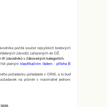
vodníka počítá součet nejvyšších bodových
pořádaných závodů) zařazených do OŽ.
 tří závodníků v žákovských kategoriích.
 řídí platným
klasifikačním řádem
- příloha B
aného požadavku pořadatele v ORIS, a to buď
ze požadavek na průměr v maximálně jednom
 2020