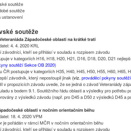
vské soutěže
dobé soutěže
 ustanovení
ovské soutěže
 Veteraniáda Západočeské oblasti na krátké trati
datel: 4. 4. 2020 KRL
ni závodníci, kteří se přihlásí v souladu s rozpisem závodu
uje v kategoriích H16, H18, H20, H21, D16, D18, D20, D21 nejlepší 
kyny soutěží Sekce OB 2020
)
du ČR postupuje v kategoriích H35, H40, H45, H50, H55, H60, H65, 
epší závodník, který nepostoupil jinak
(viz.
prováděcí pokyny soutěž
díl v propozicích závodu uvede, že se jedná o závod Veteraniády záp
ladu s bodem 9.1. Soutěžního řádu oblasti a výsledky pro potřebu po
rovány z výsledků závodu (např. pro D45 a D50 z výsledků D45 a p
ápadočeské oblasti v nočním orientačním běhu
datel: 18. 4. 2020 VPM
bor je pořádán v rámci MČR v nočním orientačním běhu
ni závodníci, kteří se přihlásí v souladu s rozpisem závodu