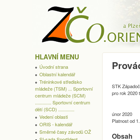
ZÁPADOČESKÁ
HLAVNÍ MENU
OBLAST
Prová
Úvodní strana
Oblastní kalendář
Tréninkové středisko
STK Západoče
mládeže (TSM) ... Sportovní
pro rok 2020 
centrum mládeže (SCM)
............. Sportovní centrum
dětí (SCD) .............
únor 2020
Vedení oblasti
Platnost od 1.
ORIS - kalendář
Směrné časy závodů OŽ
Obsah
SI-sada SportIdent