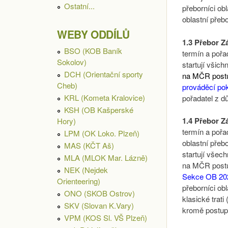
Ostatní...
přeborníci ob
oblastní pře
WEBY ODDÍLŮ
1.3 Přebor Z
BSO (KOB Baník
termín a pořa
Sokolov)
startují všich
DCH (Orientační sporty
na MČR postup
Cheb)
prováděcí po
KRL (Kometa Kralovice)
pořadatel z 
KSH (OB Kašperské
1.4 Přebor Z
Hory)
termín a pořad
LPM (OK Loko. Plzeň)
oblastní přeb
MAS (KČT Aš)
startují všec
MLA (MLOK Mar. Lázně)
na MČR postup
NEK (Nejdek
Sekce OB 20
Orienteering)
přeborníci ob
ONO (SKOB Ostrov)
klasické trat
SKV (Slovan K.Vary)
kromě postup
VPM (KOS Sl. VŠ Plzeň)