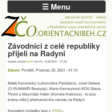
☰ Menu
Přejít k hlavnímu obsahu
Závodníci z celé republiky
ZÁPADOČESKÁ
přijeli na Radyni
OBLAST
Napsal uživatel
AlešR
dne
Po, 12/20/2021 - 01:36
.
Datum:
Pondělí, Prosinec 20, 2021 - 01:15
Matěj Kamenický (Lokomotiva Pardubice), Josef Sebera
(O-RUNNAŘI Beskydy), Marie Kamarytová (KOS Slavia
Plzeň) a Maxmilián Haller (Kometa Kralovice) - to jsou
jména vítězů předvánočního závodu na Radyni.
Kompletní výsledky jsou v
ORISu
.