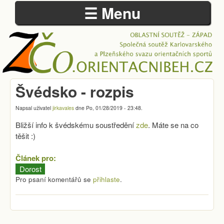
☰ Menu
Přejít k hlavnímu obsahu
Švédsko - rozpis
ZÁPADOČESKÁ
OBLAST
Napsal uživatel
jirkavales
dne
Po, 01/28/2019 - 23:48
.
Bližší info k švédskému soustředění
zde
. Máte se na co
těšit :)
Článek pro:
Dorost
Pro psaní komentářů se
přihlaste
.