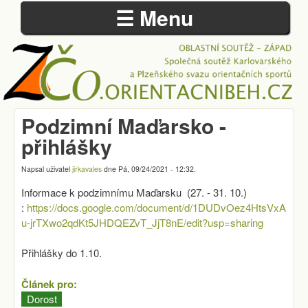
☰ Menu
Přejít k hlavnímu obsahu
Podzimní Maďarsko -
ZÁPADOČESKÁ
přihlášky
OBLAST
Napsal uživatel
jirkavales
dne
Pá, 09/24/2021 - 12:32
.
Informace k podzimnímu Maďarsku (27. - 31. 10.)
:
https://docs.google.com/document/d/1DUDvOez4HtsVxA
u-jrTXwo2qdKt5JHDQEZvT_JjT8nE/edit?usp=sharing
Přihlášky do 1.10.
Článek pro:
Dorost