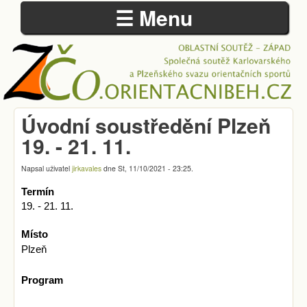
☰ Menu
Přejít k hlavnímu obsahu
Úvodní soustředění Plzeň
ZÁPADOČESKÁ
19. - 21. 11.
OBLAST
Napsal uživatel
jirkavales
dne
St, 11/10/2021 - 23:25
.
Termín
19. - 21. 11.
Místo 
Plzeň
Program