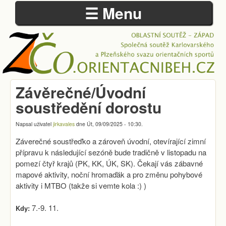
☰ Menu
Přejít k hlavnímu obsahu
Závěrečné/Úvodní
ZÁPADOČESKÁ
soustředění dorostu
OBLAST
Napsal uživatel
jirkavales
dne
Út, 09/09/2025 - 10:30
.
Záverečné soustřeďko a zároveň úvodní, otevírající zimní
přípravu k následující sezóně bude tradičně v listopadu na
pomezí čtyř krajů (PK, KK, ÚK, SK). Čekají vás zábavné
mapové aktivity, noční hromaďák a pro změnu pohybové
aktivity i MTBO (takže si vemte kola :) )
7.-9. 11.
Kdy: