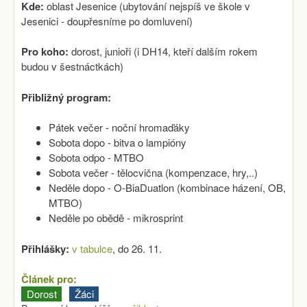
Kde:
oblast Jesenice (ubytování nejspíš ve škole v
Jesenici - doupřesníme po domluvení)
Pro koho:
dorost, junioři (i DH14, kteří dalším rokem
budou v šestnáctkách)
Přibližný program:
Pátek večer - noční hromaďáky
Sobota dopo - bitva o lampióny
Sobota odpo - MTBO
Sobota večer - tělocvična (kompenzace, hry,..)
Neděle dopo - O-BiaDuatlon (kombinace házení, OB,
MTBO)
Neděle po obědě - mikrosprint
Přihlášky:
v tabulce
, do 26. 11.
Článek pro:
Dorost
Žáci