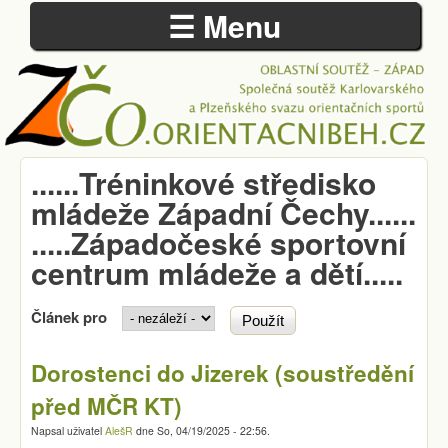
☰ Menu
Přejít k hlavnímu obsahu
......Tréninkové středisko
ZÁPADOČESKÁ
mládeže Západní Čechy......
OBLAST
.....Západočeské sportovní
centrum mládeže a dětí.....
Článek pro
Dorostenci do Jizerek (soustředění
před MČR KT)
Napsal uživatel
AlešR
dne
So, 04/19/2025 - 22:56
.