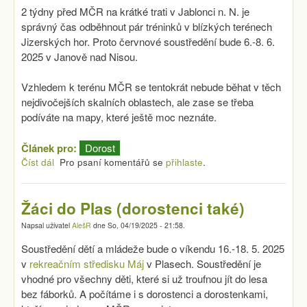
2 týdny před MČR na krátké trati v Jablonci n. N. je
správný čas odběhnout pár tréninků v blízkých terénech
Jizerských hor. Proto červnové soustředění bude 6.-8. 6.
2025 v Janově nad Nisou.
Vzhledem k terénu MČR se tentokrát nebude běhat v těch
nejdivočejších skalních oblastech, ale zase se třeba
podíváte na mapy, které ještě moc neznáte.
Článek pro:
Dorost
Číst dál
Dorostenci do Jizerek (soustředění před MČR KT)
Pro psaní komentářů se
přihlaste
.
Žáci do Plas (dorostenci také)
Napsal uživatel
AlešR
dne
So, 04/19/2025 - 21:58
.
Soustředění dětí a mládeže bude o víkendu 16.-18. 5. 2025
v
rekreačním středisku Máj
v Plasech. Soustředění je
vhodné pro všechny děti, které si už troufnou jít do lesa
bez fáborků. A počítáme i s dorostenci a dorostenkami,