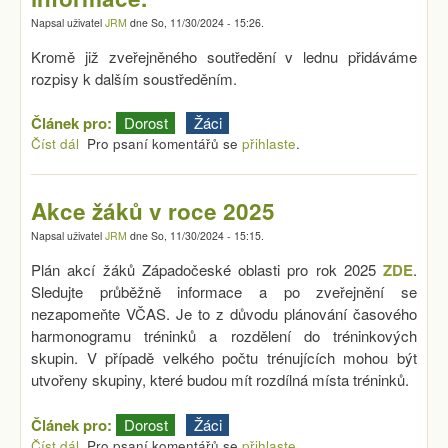
Napsal uživatel
JRM
dne
So, 11/30/2024 - 15:26
.
Kromě již zveřejněného soutředění v lednu přidáváme
rozpisy k dalším soustředěním.
Článek pro:
Dorost
Žáci
Číst dál
Akce dorostu 2025 - nové informace.
Pro psaní komentářů se
přihlaste
.
Akce žáků v roce 2025
Napsal uživatel
JRM
dne
So, 11/30/2024 - 15:15
.
Plán akcí žáků Západočeské oblasti pro rok 2025
ZDE
.
Sledujte průběžně informace a po zveřejnění se
nezapomeňte VČAS. Je to z důvodu plánování časového
harmonogramu tréninků a rozdělení do tréninkových
skupin. V případě velkého počtu trénujících mohou být
utvořeny skupiny, které budou mít rozdílná místa tréninků.
Článek pro:
Dorost
Žáci
Číst dál
Akce žáků v roce 2025
Pro psaní komentářů se
přihlaste
.