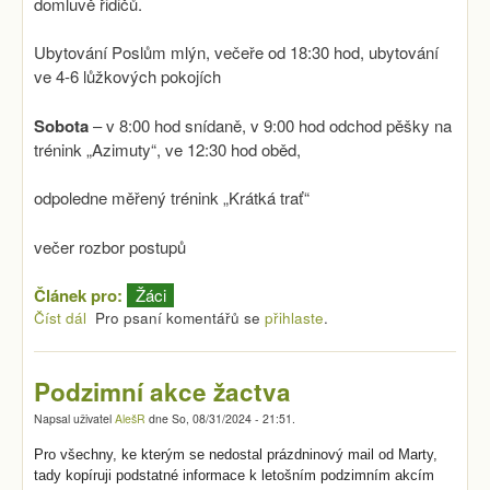
domluvě řidičů.
Ubytování Poslům mlýn, večeře od 18:30 hod, ubytování
ve 4-6 lůžkových pokojích
Sobota
– v 8:00 hod snídaně, v 9:00 hod odchod pěšky na
trénink „Azimuty“, ve 12:30 hod oběd,
odpoledne měřený trénink „Krátká trať“
večer rozbor postupů
Článek pro:
Žáci
Číst dál
Pokyny k soustředění žactva Poslův mlýn 13. - 15. 09.
Pro psaní komentářů se
přihlaste
.
2024
Podzimní akce žactva
Napsal uživatel
AlešR
dne
So, 08/31/2024 - 21:51
.
Pro všechny, ke kterým se nedostal prázdninový mail od Marty,
tady kopíruji podstatné informace k letošním podzimním akcím