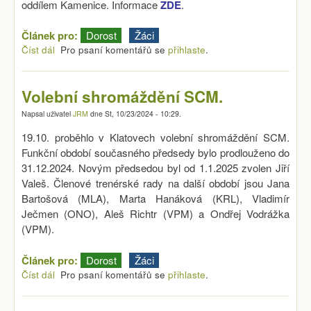
oddílem Kamenice. Informace
ZDE
.
Článek pro:
Dorost
Žáci
Číst dál
Závěrečné/úvodní soustředění mládeže
Pro psaní komentářů se
přihlaste
.
Volební shromáždění SCM.
Napsal uživatel
JRM
dne
St, 10/23/2024 - 10:29
.
19.10. proběhlo v Klatovech volební shromáždění SCM.
Funkční období současného předsedy bylo prodlouženo do
31.12.2024. Novým předsedou byl od 1.1.2025 zvolen Jiří
Valeš. Členové trenérské rady na další období jsou Jana
Bartošová (MLA), Marta Hanáková (KRL), Vladimír
Ječmen (ONO), Aleš Richtr (VPM) a Ondřej Vodrážka
(VPM).
Článek pro:
Dorost
Žáci
Číst dál
Volební shromáždění SCM.
Pro psaní komentářů se
přihlaste
.