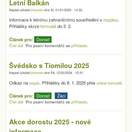
Letní Balkán
Napsal uživatel
jirkavales
dne
St, 01/01/2025 - 14:32
.
Informace k letnímu zahraničnímu soustředění v
rozpisu
.
Přihlášky skrze
formulář
do 3. 2.
Článek pro:
Dorost
Číst dál
Letní Balkán
Pro psaní komentářů se
přihlaste
.
Švédsko s Tiomilou 2025
Napsal uživatel
jirkavales
dne
Pá, 12/20/2024 - 15:31
.
Odkaz na
. Přihlášky do 8. 1. 2025 přes
.
rozpis
online formulář
Článek pro:
Dorost
Žáci
Číst dál
Švédsko s Tiomilou 2025
Pro psaní komentářů se
přihlaste
.
Akce dorostu 2025 - nové
informace.