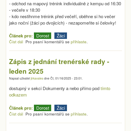
- odchod na mapový trénink individuálně z kempu od 16:30
- večeře v 18:30
- kdo nestihnme trénink před večeří, oběhne si ho večer
jako noční (žáci po dvojicích) - nezapomeňte si čelovky!
Článek pro:
Dorost
Žáci
Číst dál
Společné soustředění Doksy
Pro psaní komentářů se
přihlaste
.
Zápis z jednání trenérské rady -
leden 2025
Napsal uživatel
jirkavales
dne
Čt, 01/16/2025 - 23:01
.
dostupný v sekci Dokumenty a nebo přímo pod
tímto
odkazem
Článek pro:
Dorost
Žáci
Číst dál
Zápis z jednání trenérské rady - leden 2025
Pro psaní komentářů se
přihlaste
.