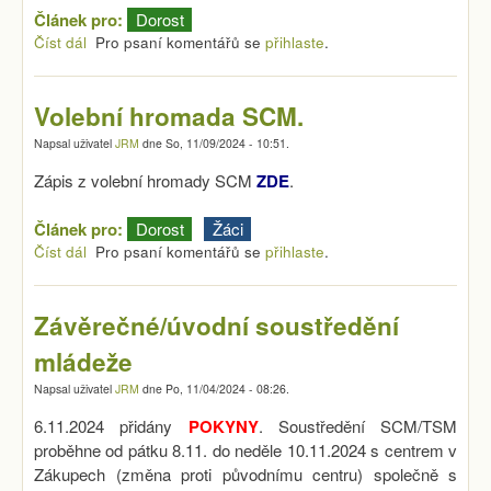
Článek pro:
Dorost
Číst dál
Lednové soustředění dorostu na Perninku 17.-19.1.2025
Pro psaní komentářů se
přihlaste
.
Volební hromada SCM.
Napsal uživatel
JRM
dne
So, 11/09/2024 - 10:51
.
Zápis z volební hromady SCM
ZDE
.
Článek pro:
Dorost
Žáci
Číst dál
Volební hromada SCM.
Pro psaní komentářů se
přihlaste
.
Závěrečné/úvodní soustředění
mládeže
Napsal uživatel
JRM
dne
Po, 11/04/2024 - 08:26
.
6.11.2024 přidány
POKYNY
. Soustředění SCM/TSM
proběhne od pátku 8.11. do neděle 10.11.2024 s centrem v
Zákupech (změna proti původnímu centru) společně s