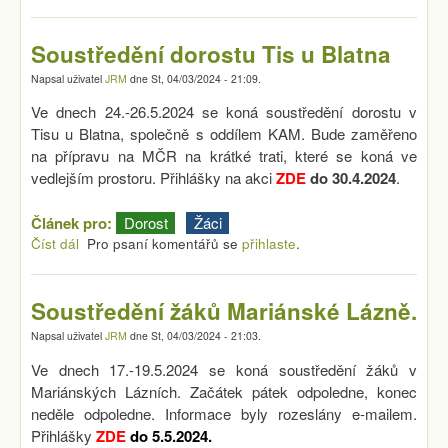
Soustředění dorostu Tis u Blatna
Napsal uživatel
JRM
dne
St, 04/03/2024 - 21:09
.
Ve dnech 24.-26.5.2024 se koná soustředění dorostu v
Tisu u Blatna, společně s oddílem KAM. Bude zaměřeno
na přípravu na MČR na krátké trati, které se koná ve
vedlejším prostoru. Přihlášky na akci
ZDE
do 30.4.2024
.
Článek pro:
Dorost
Žáci
Číst dál
Soustředění dorostu Tis u Blatna
Pro psaní komentářů se
přihlaste
.
Soustředění žáků Mariánské Lázně.
Napsal uživatel
JRM
dne
St, 04/03/2024 - 21:03
.
Ve dnech 17.-19.5.2024 se koná soustředění žáků v
Mariánských Lázních. Začátek pátek odpoledne, konec
neděle odpoledne. Informace byly rozeslány e-mailem.
Přihlášky
ZDE
do 5.5.2024.