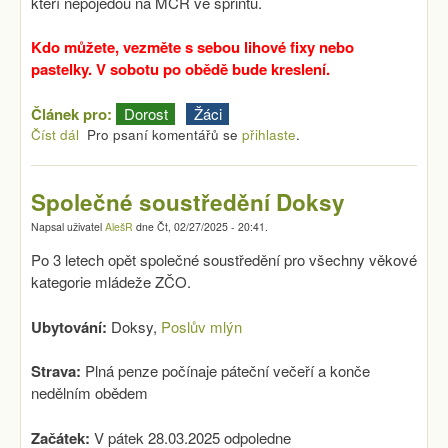
kteří nepojedou na MČR ve sprintu.
Kdo můžete, vezměte s sebou lihové fixy nebo
pastelky. V sobotu po obědě bude kreslení.
Článek pro:
Dorost
Žáci
Číst dál
Žáci do Plas (dorostenci také)
Pro psaní komentářů se
přihlaste
.
Společné soustředění Doksy
Napsal uživatel
AlešR
dne
Čt, 02/27/2025 - 20:41
.
Po 3 letech opět společné soustředění pro všechny věkové
kategorie mládeže ZČO.
Ubytování:
Doksy,
Poslův mlýn
Strava:
Plná penze počínaje páteční večeří a konče
nedělním obědem
Začátek:
V pátek 28.03.2025 odpoledne