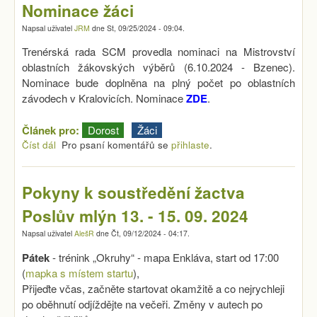
Nominace žáci
Napsal uživatel
JRM
dne
St, 09/25/2024 - 09:04
.
Trenérská rada SCM provedla nominaci na Mistrovství
oblastních žákovských výběrů (6.10.2024 - Bzenec).
Nominace bude doplněna na plný počet po oblastních
závodech v Kralovicích. Nominace
ZDE
.
Článek pro:
Dorost
Žáci
Číst dál
Nominace žáci
Pro psaní komentářů se
přihlaste
.
Pokyny k soustředění žactva
Poslův mlýn 13. - 15. 09. 2024
Napsal uživatel
AlešR
dne
Čt, 09/12/2024 - 04:17
.
Pátek
- trénink „Okruhy“ - mapa Enkláva, start od 17:00
(
mapka s místem startu
),
Přijeďte včas, začněte startovat okamžitě a co nejrychleji
po oběhnutí odjíždějte na večeři. Změny v autech po