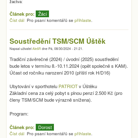
žactva:
Článek pro:
Žáci
Číst dál
Podzimní akce žactva
Pro psaní komentářů se
přihlaste
.
Soustředění TSM/SCM Úštěk
Napsal uživatel
AlešR
dne
Pá, 08/30/2024 - 21:21
.
Tradiční závěrečné (2024) / úvodní (2025) soustředění
bude letos v termínu 8.-10.11.2024 (opět společně s KAM).
Účast od ročníku narození 2010 (příští rok H/D16)
Ubytování v sporthotelu
PATRIOT
v Úštěku
Základní cena za celý pobyt s plnou penzí 2.500 Kč (pro
členy TSM/SCM bude výrazně snížena).
Program:
Článek pro:
Dorost
Číst dál
Soustředění TSM/SCM Úštěk
Pro psaní komentářů se
přihlaste
.